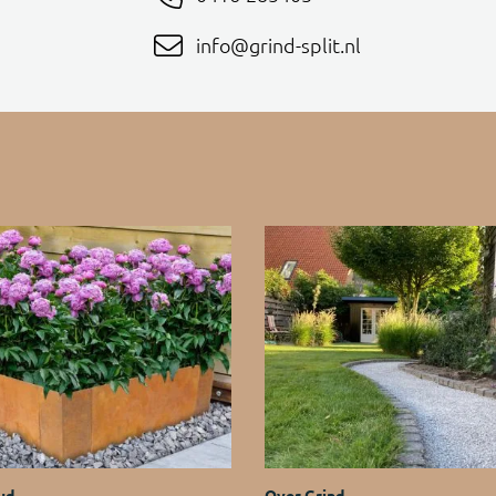
info@grind-split.nl
ud
Over Grind