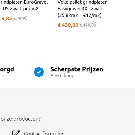
rindplaten EuroGravel
Volle pallet grindplaten
LUS zwart per m2
Easygravel 3XL zwart
(35,82m2 = €12/m2)
 9,85
€ 11,95
€ 430,00
€ 475,00
zorgd
Scherpste Prijzen
ots
Beste koop
r onze producten?
Contactformulier