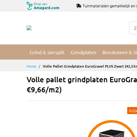
Ga
Shop van
Tuinmaterialen gemakkelijk en 
Amagard.com
naar
de
inhoud
Grind & siersplit
Grindplaten
Breuksteen & S
Home
Volle Pallet Grindplaten EuroGravel PLUS Zwart (42,5
Volle pallet grindplaten EuroGr
€9,66/m2)
Acti