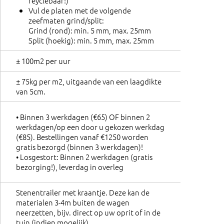
reyclebaar!)
Vul de platen met de volgende
zeefmaten grind/split:
Grind (rond): min. 5 mm, max. 25mm
Split (hoekig): min. 5 mm, max. 25mm
± 100m2 per uur
± 75kg per m2, uitgaande van een laagdikte
van 5cm.
• Binnen 3 werkdagen (€65) OF binnen 2
werkdagen/op een door u gekozen werkdag
(€85). Bestellingen vanaf €1250 worden
gratis bezorgd (binnen 3 werkdagen)!
• Losgestort: Binnen 2 werkdagen (gratis
bezorging!), leverdag in overleg
Stenentrailer met kraantje. Deze kan de
materialen 3-4m buiten de wagen
neerzetten, bijv. direct op uw oprit of in de
tuin (indien mogelijk).