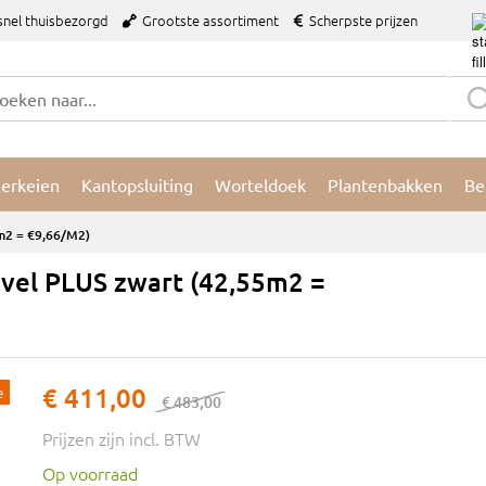
snel thuisbezorgd
Grootste assortiment
Scherpste prijzen
ierkeien
Kantopsluiting
Worteldoek
Plantenbakken
Be
5m2 = €9,66/m2)
avel PLUS zwart (42,55m2 =
e
€ 411,00
€ 483,00
Prijzen zijn incl. BTW
Op voorraad