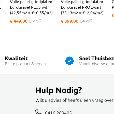
n
Volle pallet grindplaten
Volle pallet grindplaten
G
t
EuroGravel PLUS wit
EuroGravel PRO zwart
P
(42,55m2 = €10,55/m2)
(33,13m2 = €12,04/m2)
€
€ 449,00
€ 399,00
€ 543,00
€ 456,00
Kwaliteit
Snel Thuisbe
Beste product & service
Vanuit diverse dep
Hulp Nodig?
Wilt u advies of heeft u een vraag ove
0416-283405