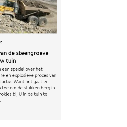
it
 van de steengroeve
w tuin
 een special over het
ere en explosieve proces van
ductie. Want het gaat er
n toe om de stukken berg in
rokjes bij U in de tuin te
.