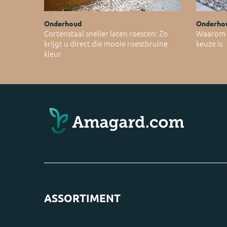
Onderhoud
Onderho
Cortenstaal sneller laten roesten: Zo
Waarom C
krijgt u direct die mooie roestbruine
keuze is
kleur
ASSORTIMENT