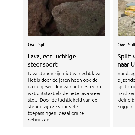
Over Split
Over Spl
Lava, een luchtige
Split:
steensoort
naar U
Lava stenen zijn niet van echt lava.
Vandaag
Het is door de jaren heen ook de
bijzond
naam geworden van het gesteente
splitpro
wat ontstaat als de hete lava weer
hard aa
stolt. Door de luchtigheid van de
kleine b
stenen zijn ze voor vele
krijgen..
toepassingen ideaal om te
gebruiken!