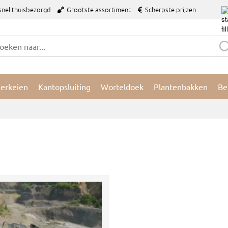
snel thuisbezorgd
Grootste assortiment
Scherpste prijzen
ierkeien
Kantopsluiting
Worteldoek
Plantenbakken
Be