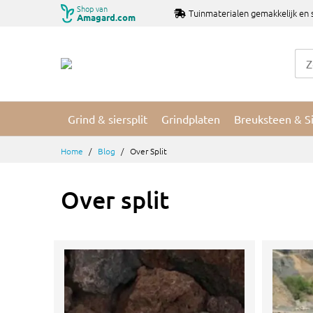
Ga
Shop van
Tuinmaterialen gemakkelijk en 
Amagard.com
naar
de
inhoud
Grind & siersplit
Grindplaten
Breuksteen & S
Home
Blog
Over Split
Over split