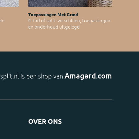
Toepassingen Met Grind
ein
Grind of split: verschillen, toepassingen
en onderhoud uitgelegd
Amagard.com
split.nl is een shop van
OVER ONS