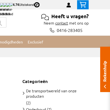
4.74
Uitstekend
Heeft u vragen?
Neem
contact
met ons op
0416-283405
nodigdheden
Exclusief
Rekenhulp
Categorieën
De transportwereld van onze
producten
(2)
Onderhoud
(7)