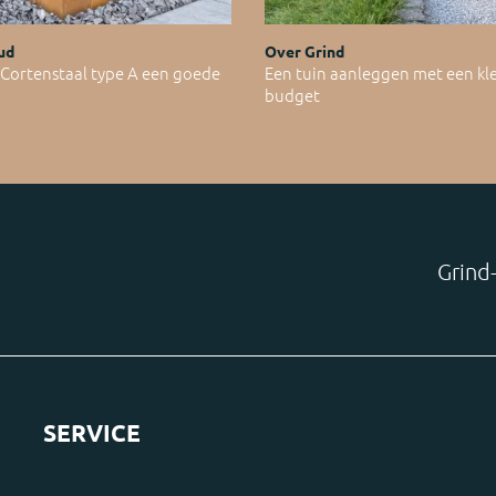
ud
Over Grind
ortenstaal type A een goede
Een tuin aanleggen met een kl
budget
Grind-
SERVICE