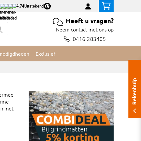
4.74
Uitstekend
Heeft u vragen?
Neem
contact
met ons op
0416-283405
nodigdheden
Exclusief
Rekenhulp
iermee
arme
gen met