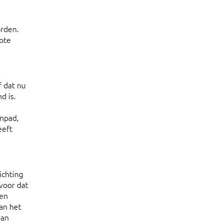
orden.
ote
f dat nu
d is.
inpad,
eeft
ichting
voor dat
ven
an het
van