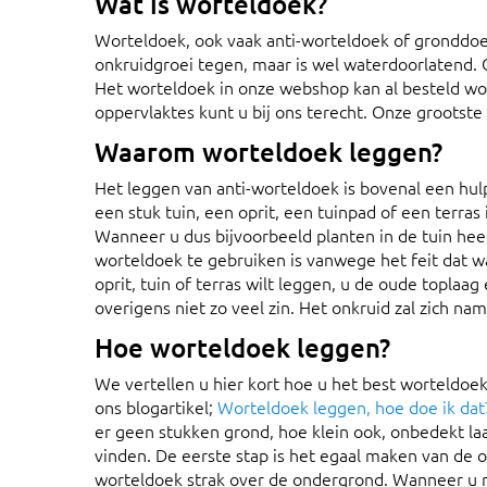
Wat is worteldoek?
Worteldoek, ook vaak anti-worteldoek of gronddoe
onkruidgroei tegen, maar is wel waterdoorlatend
Het worteldoek in onze webshop kan al besteld wo
oppervlaktes kunt u bij ons terecht. Onze grootst
Waarom worteldoek leggen?
Het leggen van anti-worteldoek is bovenal een hu
een stuk tuin, een oprit, een tuinpad of een terras
Wanneer u dus bijvoorbeeld planten in de tuin hee
worteldoek te gebruiken is vanwege het feit dat w
oprit, tuin of terras wilt leggen, u de oude toplaa
overigens niet zo veel zin. Het onkruid zal zich n
Hoe worteldoek leggen?
We vertellen u hier kort hoe u het best worteldoek
ons blogartikel;
Worteldoek leggen, hoe doe ik dat
er geen stukken grond, hoe klein ook, onbedekt la
vinden. De eerste stap is het egaal maken van de 
worteldoek strak over de ondergrond. Wanneer u 