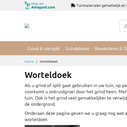
Ga
Shop van
Tuinmaterialen gemakkelijk en 
Amagard.com
naar
de
inhoud
Grind & siersplit
Grindplaten
Breuksteen & S
Home
Worteldoek
Worteldoek
Als u grind of split gaat gebruiken in uw tuin, op p
voorkomt u onkruidgroei door het grind heen. Me
tuin. Ook is het grind veel gemakkelijker te verwi
de ondergrond.
Onderaan deze pagina geven we u graag nog wat a
worteldoek