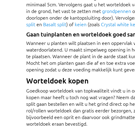
minimaal 5cm. Vervolgens gaat u het worteldoek va
in de grond, het vast te zetten met
grondpennen
o
doorlopen onder de kantopsluiting door). Vervolg
split
en
Basalt split
) of
keien
(zoals
Crystal white k
Gaan tuinplanten en worteldoek goed s
Wanneer u planten wilt plaatsen in een oppervlak 
waterdoorlatend. U maakt simpelweg opening in he
te plaatsen. Wanneer de plant in de aarde staat k
Mocht het om planten gaan die af en toe extra voe
opening zodat u deze voeding makkelijk kunt geve
Worteldoek kopen
Goedkoop worteldoek van topkwaliteit vindt u in o
kopen maar heeft u toch nog wat vragen? Neem d
split gaan bestellen en wilt u het grind direct op h
rol/rollen worteldoek dan gratis eerder bezorgen, z
bijvoorbeeld een oprit en daarvoor ook grindmatt
worteldoek eraan bevestigd.