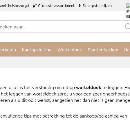
snel thuisbezorgd
Grootste assortiment
Scherpste prijzen
ierkeien
Kantopsluiting
Worteldoek
Plantenbakken
Be
aden o.i.d. is het verstandig om dit op
worteldoek
te leggen. H
t het leggen van worteldoek zorgt u voor een zeer onderhouds
jderen als u dit ooit wenst, aangezien het dan niet is gaan men
anvullende tips met betrekking tot de aankoop/de aanleg van