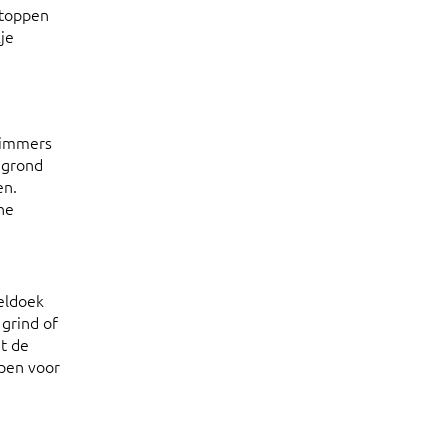
stoppen
je
s immers
 grond
en.
ne
teldoek
 grind of
at de
open voor