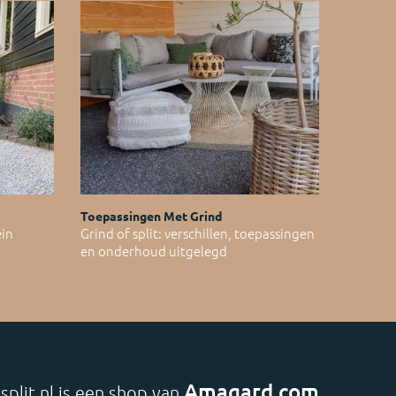
Toepassingen Met Grind
ein
Grind of split: verschillen, toepassingen
en onderhoud uitgelegd
Amagard.com
split.nl is een shop van