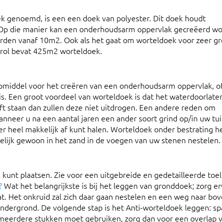
k genoemd, is een een doek van polyester. Dit doek houdt
. Op die manier kan een onderhoudsarm oppervlak gecreëerd w
rden vanaf 10m2. Ook als het gaat om worteldoek voor zeer gr
e rol bevat 425m2 worteldoek.
lpmiddel voor het creëren van een onderhoudsarm oppervlak, o
 is. Een groot voordeel van worteldoek is dat het waterdoorlaten
ft staan dan zullen deze niet uitdrogen. Een andere reden om
anneer u na een aantal jaren een ander soort grind op/in uw tu
g er heel makkelijk af kunt halen. Worteldoek onder bestrating h
amelijk gewoon in het zand in de voegen van uw stenen nestelen.
 kunt plaatsen. Zie voor een uitgebreide en gedetailleerde toel
?
Wat het belangrijkste is bij het leggen van gronddoek; zorg er
at. Het onkruid zal zich daar gaan nestelen en een weg naar bo
ondergrond. De volgende stap is het Anti-worteldoek leggen: sp
meerdere stukken moet gebruiken, zorg dan voor een overlap 