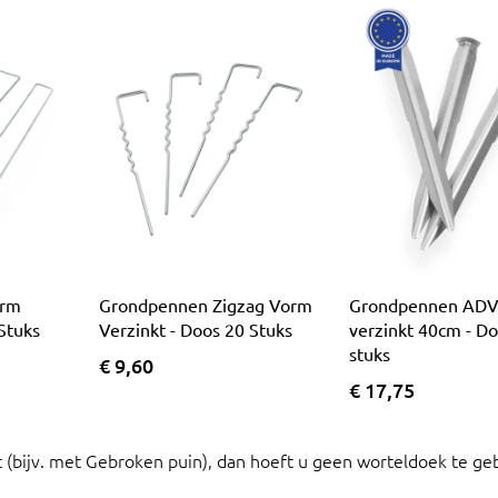
orm
Grondpennen Zigzag Vorm
Grondpennen AD
 Stuks
Verzinkt - Doos 20 Stuks
verzinkt 40cm - D
stuks
€ 9,60
€ 17,75
t (bijv. met Gebroken puin), dan hoeft u geen worteldoek te ge