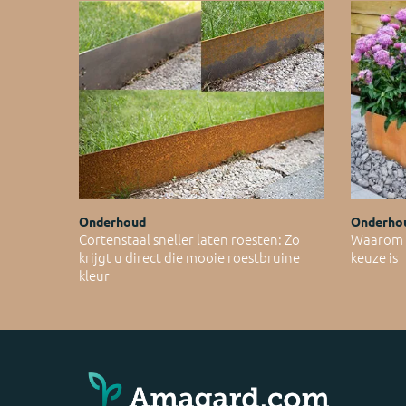
Onderhoud
Onderho
Cortenstaal sneller laten roesten: Zo
Waarom C
krijgt u direct die mooie roestbruine
keuze is
kleur