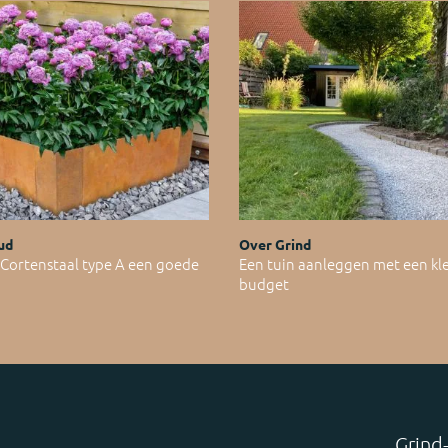
ud
Over Grind
ortenstaal type A een goede
Een tuin aanleggen met een kl
budget
Grind-