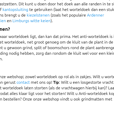
stzetten. Dit kunt u doen door het doek aan alle randen in te 
f
kantopsluiting
te gebruiken (laat het worteldoek dan een stuk
ens brengt u de
kiezelstenen
(zoals het populaire
Ardenner
eien
en
Limburgs witte keien
).
amen?
waar worteldoek ligt, dan kan dat prima. Het anti-worteldoek i
t worteldoek, net groot genoeg om de kluit van de plant in de
unt u gewoon grind, split of boomschors rond de plant aanbreng
ding nodig hebben, zorg dan rondom de kluit wel voor een klei
n.
nze webshop; zowel worteldoek op rol als in zakjes. Wilt u wor
an gerust
contact
met ons op!
Tip
: Wilt u een losgestorte vracht
et worteldoek laten storten (als de vrachtwagen hierbij kan)? La
odat alles klaar ligt voor het storten! Wilt u Anti-worteldoek k
en bestellen? Onze onze webshop vindt u ook grindmatten met