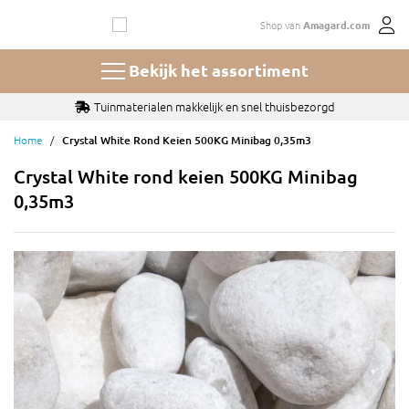
Ga
Shop van
Amagard.com
naar
de
inhoud
Bekijk het assortiment
Tuinmaterialen makkelijk en snel thuisbezorgd
Home
Crystal White Rond Keien 500KG Minibag 0,35m3
Crystal White rond keien 500KG Minibag
0,35m3