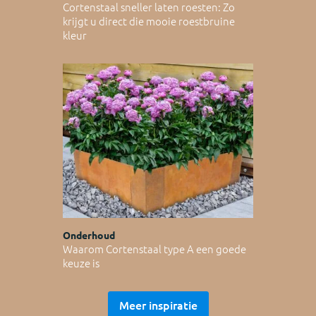
Cortenstaal sneller laten roesten: Zo
krijgt u direct die mooie roestbruine
kleur
Onderhoud
Waarom Cortenstaal type A een goede
keuze is
Meer inspiratie