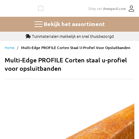
Ga
Shop van
Amagard.com
naar
de
inhoud
Bekijk het assortiment
Tuinmaterialen makkelijk en snel thuisbezorgd
Home
Multi-Edge PROFILE Corten Staal U-Profiel Voor Opsluitbanden
Multi-Edge PROFILE Corten staal u-profiel
voor opsluitbanden