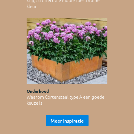
krijgt u direct die mooie roestbruine
kleur
Onderhoud
Waarom Cortenstaal type A een goede
keuze is
Meer inspiratie