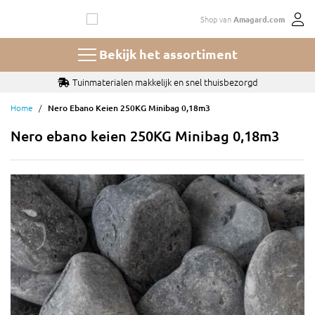
Ga
Shop van
Amagard.com
naar
de
inhoud
Bekijk het assortiment
Tuinmaterialen makkelijk en snel thuisbezorgd
Home
Nero Ebano Keien 250KG Minibag 0,18m3
Nero ebano keien 250KG Minibag 0,18m3