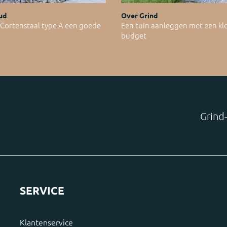
ud
Over Grind
ortenstaal type A een goede
Een tuin aanleggen met een kl
budget
Grind-
SERVICE
Klantenservice