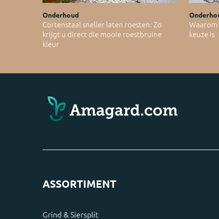
Onderhoud
Onderho
Cortenstaal sneller laten roesten: Zo
Waarom C
krijgt u direct die mooie roestbruine
keuze is
kleur
ASSORTIMENT
Grind & Siersplit