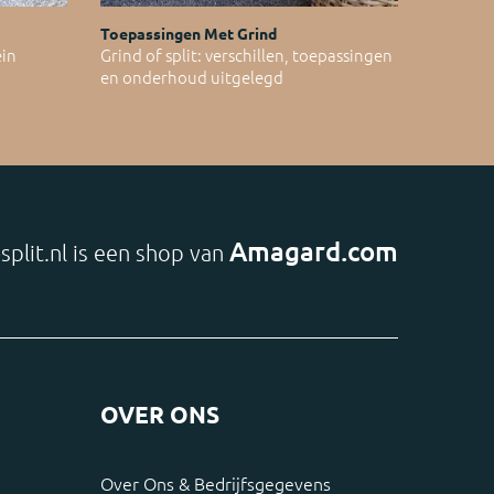
Toepassingen Met Grind
ein
Grind of split: verschillen, toepassingen
en onderhoud uitgelegd
Amagard.com
split.nl is een shop van
OVER ONS
Over Ons & Bedrijfsgegevens