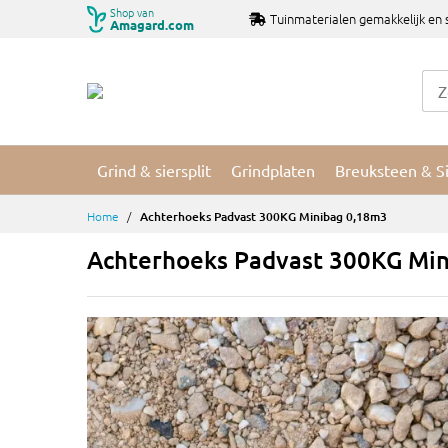
Ga
Shop van
Tuinmaterialen gemakkelijk en 
Amagard.com
naar
de
inhoud
Grind & siersplit
Grindplaten
Breuksteen & S
Home
Achterhoeks Padvast 300KG Minibag 0,18m3
Achterhoeks Padvast 300KG Mi