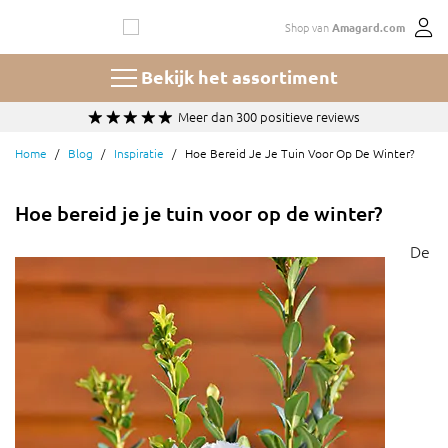
Ga
Shop van
Amagard.com
naar
de
inhoud
Bekijk het assortiment
Meer dan 300 positieve reviews
Home
Blog
Inspiratie
Hoe Bereid Je Je Tuin Voor Op De Winter?
Hoe bereid je je tuin voor op de winter?
De