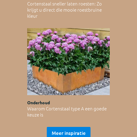
Cortenstaal sneller laten roesten: Zo
krijgt u direct die mooie roestbruine
kleur
Onderhoud
Waarom Cortenstaal type A een goede
keuze is
Meer inspiratie