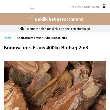
Ga
Shop van
Amagard.com
naar
de
inhoud
Bekijk het assortiment
Tuinmaterialen makkelijk en snel thuisbezorgd
Home
Boomschors Frans 400kg Bigbag 2m3
Boomschors Frans 400kg Bigbag 2m3