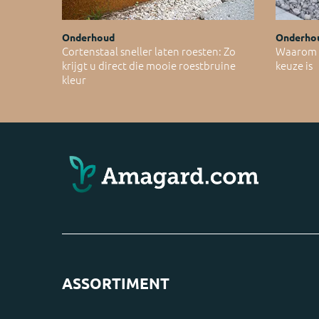
Onderhoud
Onderho
Cortenstaal sneller laten roesten: Zo
Waarom C
krijgt u direct die mooie roestbruine
keuze is
kleur
ASSORTIMENT