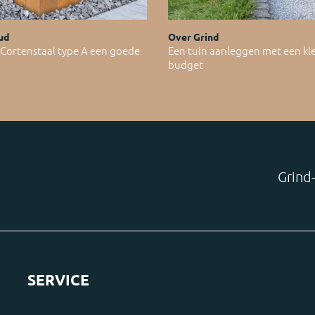
ud
Over Grind
ortenstaal type A een goede
Een tuin aanleggen met een kl
budget
Grind-
SERVICE