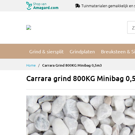
Ga
Shop van
Tuinmaterialen gemakkelijk en 
Amagard.com
naar
de
inhoud
Grind & siersplit
Grindplaten
Breuksteen & S
Home
Carrara Grind 800KG Minibag 0,5m3
Carrara grind 800KG Minibag 0