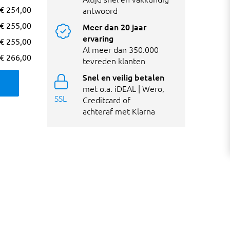
€ 254,00
antwoord
€ 255,00
Meer dan 20 jaar
ervaring
€ 255,00
Al meer dan 350.000
€ 266,00
tevreden klanten
Snel en veilig betalen
met o.a. iDEAL | Wero,
SSL
Creditcard of
achteraf met Klarna