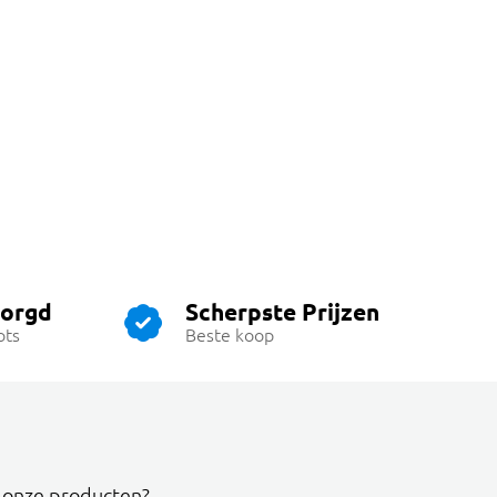
zorgd
Scherpste Prijzen
ots
Beste koop
r onze producten?