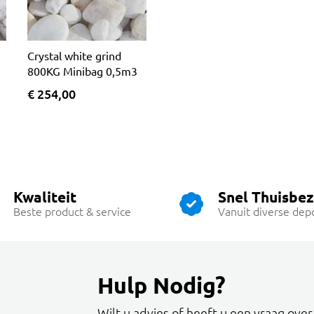
Crystal white grind
800KG Minibag 0,5m3
€ 254,00
Kwaliteit
Snel Thuisbe
Beste product & service
Vanuit diverse dep
Hulp Nodig?
Wilt u advies of heeft u een vraag ove