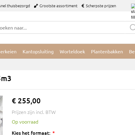
snel thuisbezorgd
Grootste assortiment
Scherpste prijzen
ierkeien
Kantopsluiting
Worteldoek
Plantenbakken
Be
,5m3
€ 255,00
Prijzen zijn incl. BTW
Op voorraad
Kies het formaat: