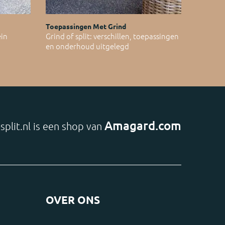
Toepassingen Met Grind
ein
Grind of split: verschillen, toepassingen
en onderhoud uitgelegd
Amagard.com
split.nl is een shop van
OVER ONS