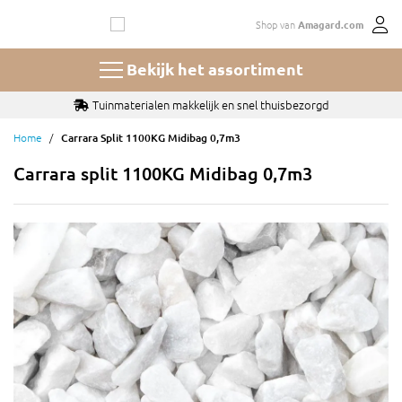
Ga
Shop van
Amagard.com
naar
de
inhoud
Bekijk het assortiment
Tuinmaterialen makkelijk en snel thuisbezorgd
Home
Carrara Split 1100KG Midibag 0,7m3
Carrara split 1100KG Midibag 0,7m3