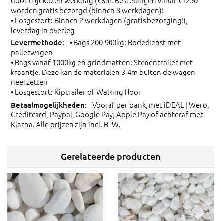
door u gekozen werkdag (€85). Bestellingen vanaf €1250
worden gratis bezorgd (binnen 3 werkdagen)!
• Losgestort: Binnen 2 werkdagen (gratis bezorging!),
leverdag in overleg
• Bags 200-900kg: Bodedienst met
palletwagen
• Bags vanaf 1000kg en grindmatten: Stenentrailer met
kraantje. Deze kan de materialen 3-4m buiten de wagen
neerzetten
• Losgestort: Kiptrailer of Walking floor
Vooraf per bank, met iDEAL | Wero,
Creditcard, Paypal, Google Pay, Apple Pay of achteraf met
Klarna. Alle prijzen zijn incl. BTW.
Gerelateerde producten