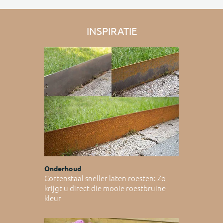
INSPIRATIE
Onderhoud
Cortenstaal sneller laten roesten: Zo
krijgt u direct die mooie roestbruine
kleur