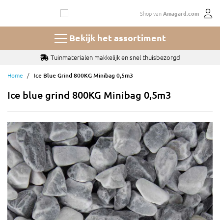
Ga
Shop van
Amagard.com
naar
de
inhoud
Bekijk het assortiment
Tuinmaterialen makkelijk en snel thuisbezorgd
Home
Ice Blue Grind 800KG Minibag 0,5m3
Ice blue grind 800KG Minibag 0,5m3