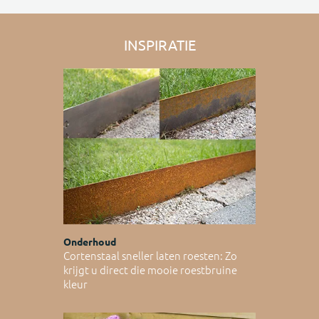
INSPIRATIE
Onderhoud
Cortenstaal sneller laten roesten: Zo
krijgt u direct die mooie roestbruine
kleur