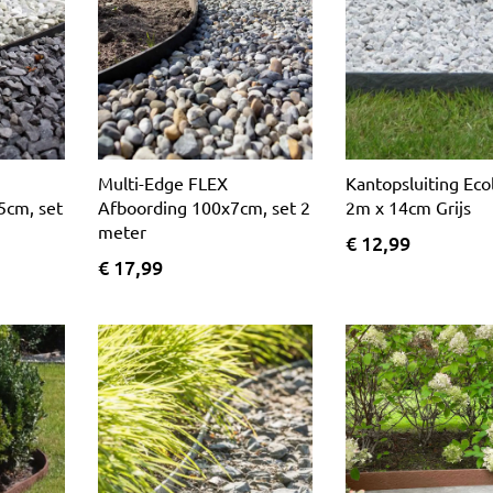
Multi-Edge FLEX
Kantopsluiting Eco
5cm, set
Afboording 100x7cm, set 2
2m x 14cm Grijs
meter
€ 12,99
€ 17,99