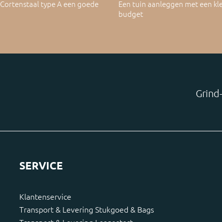
ortenstaal type A een goede
Een tuin aanleggen met een kl
budget
Grind-
SERVICE
Klantenservice
Transport & Levering Stukgoed & Bags
Transport & Levering Losgestort