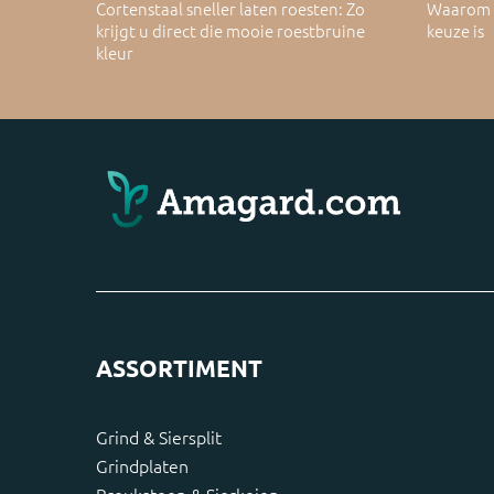
Cortenstaal sneller laten roesten: Zo
Waarom C
krijgt u direct die mooie roestbruine
keuze is
kleur
ASSORTIMENT
Grind & Siersplit
Grindplaten
Breuksteen & Sierkeien