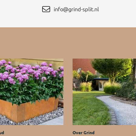
info@grind-split.nl
ud
Over Grind