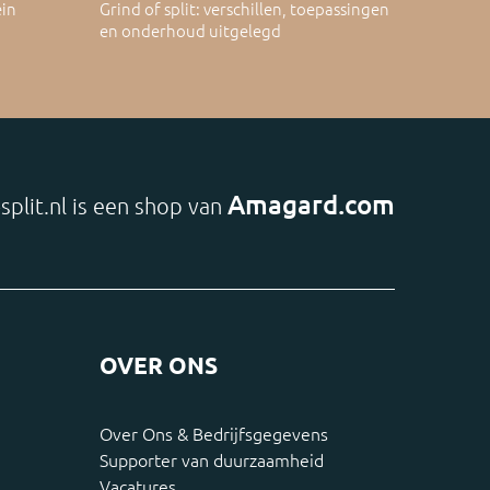
ein
Grind of split: verschillen, toepassingen
en onderhoud uitgelegd
Amagard.com
split.nl is een shop van
OVER ONS
Over Ons & Bedrijfsgegevens
Supporter van duurzaamheid
Vacatures