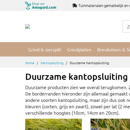
Ga
Shop van
Tuinmaterialen gemakkelijk en 
Amagard.com
naar
de
inhoud
Grind & siersplit
Grindplaten
Breuksteen & S
Home
Kantopsluiting
Duurzame Kantopsluiting
Duurzame kantopsluiting
Duurzame producten zien we overal terugkomen. Zo
De borderranden hieronder zijn allemaal gemaakt va
andere soorten kantopsluiting, maar zijn dus ook 
kleuren (corten, grijs en zwart), zowel per lat (2 m
verschillende hoogtes (10cm, 14cm en 20cm).