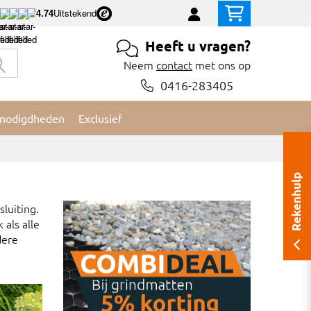
4.74
Uitstekend
Heeft u vragen?
Neem
contact
met ons op
0416-283405
nodigdheden
Exclusief
Rekenhulp
luiting.
als alle
dere