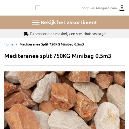
Ga
Shop van
Amagard.com
naar
de
inhoud
Bekijk het assortiment
Tuinmaterialen makkelijk en snel thuisbezorgd
Home
Mediteranee Split 750KG Minibag 0,5m3
Mediteranee split 750KG Minibag 0,5m3