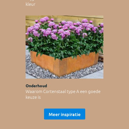
kleur
Onderhoud
Waarom Cortenstaal type A een goede
keuze is
Meer inspiratie