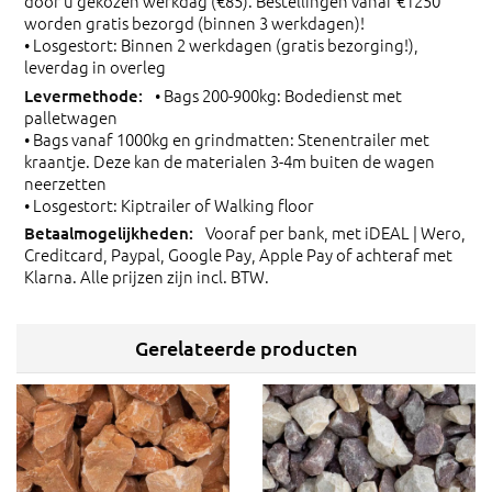
door u gekozen werkdag (€85). Bestellingen vanaf €1250
worden gratis bezorgd (binnen 3 werkdagen)!
• Losgestort: Binnen 2 werkdagen (gratis bezorging!),
leverdag in overleg
• Bags 200-900kg: Bodedienst met
palletwagen
• Bags vanaf 1000kg en grindmatten: Stenentrailer met
kraantje. Deze kan de materialen 3-4m buiten de wagen
neerzetten
• Losgestort: Kiptrailer of Walking floor
Vooraf per bank, met iDEAL | Wero,
Creditcard, Paypal, Google Pay, Apple Pay of achteraf met
Klarna. Alle prijzen zijn incl. BTW.
Gerelateerde producten