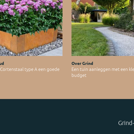
ud
Over Grind
ortenstaal type A een goede
Een tuin aanleggen met een kl
budget
Grind-