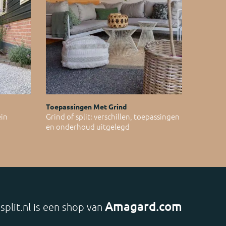
Toepassingen Met Grind
ein
Grind of split: verschillen, toepassingen
en onderhoud uitgelegd
Amagard.com
split.nl is een shop van