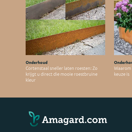
Onderhoud
Onderho
Cortenstaal sneller laten roesten: Zo
Waarom C
krijgt u direct die mooie roestbruine
keuze is
kleur