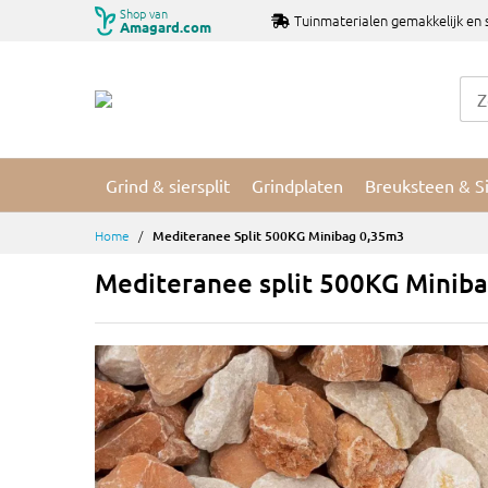
Ga
Shop van
Tuinmaterialen gemakkelijk en 
Amagard.com
naar
de
inhoud
Grind & siersplit
Grindplaten
Breuksteen & S
Home
Mediteranee Split 500KG Minibag 0,35m3
Mediteranee split 500KG Minib