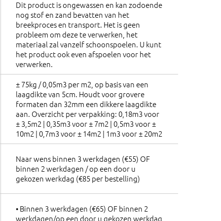
Dit product is ongewassen en kan zodoende
nog stof en zand bevatten van het
breekproces en transport. Het is geen
probleem om deze te verwerken, het
materiaal zal vanzelf schoonspoelen. U kunt
het product ook even afspoelen voor het
verwerken.
± 75kg / 0,05m3 per m2, op basis van een
laagdikte van 5cm. Houdt voor grovere
formaten dan 32mm een dikkere laagdikte
aan. Overzicht per verpakking: 0,18m3 voor
± 3,5m2 | 0,35m3 voor ± 7m2 | 0,5m3 voor ±
10m2 | 0,7m3 voor ± 14m2 | 1m3 voor ± 20m2
Naar wens binnen 3 werkdagen (€55) OF
binnen 2 werkdagen / op een door u
gekozen werkdag (€85 per bestelling)
• Binnen 3 werkdagen (€65) OF binnen 2
werkdagen/op een door u gekozen werkdag