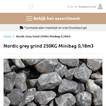
Ga
Shop van
Amagard.com
naar
de
inhoud
Bekijk het assortiment
Tuinmaterialen makkelijk en snel thuisbezorgd
Home
Nordic Grey Grind 250KG Minibag 0,18m3
Nordic grey grind 250KG Minibag 0,18m3