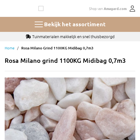
Ga
Shop van
Amagard.com
naar
de
inhoud
Bekijk het assortiment
Tuinmaterialen makkelijk en snel thuisbezorgd
Home
Rosa Milano Grind 1100KG Midibag 0,7m3
Rosa Milano grind 1100KG Midibag 0,7m3