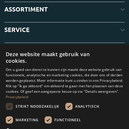
ASSORTIMENT
SERVICE
OVER ONS
Deze website maakt gebruik van
cookies.
Om u goed van dienst te kunnen zijn maakt deze website gebruik van
functionele, analytische en marketing cookies, die door ons of derden
worden geplaatst. Meer informatie kunt u vinden in ons Privacybeleid.
Klik op "Ik ga akkoord" om akkoord te gaan met het plaatsen van deze
cookies. Of geef een aangepaste keuze op via "Details weergeven".
Privacybeleid
STRIKT NOODZAKELIJK
ANALYTISCH
Amagard.com (Kranendonk B.V.) Geen van de teksten of foto's op deze
website mag zonder schriftelijke toestemming van Kranendonk B.V. worden
MARKETING
FUNCTIONEEL
gebruikt