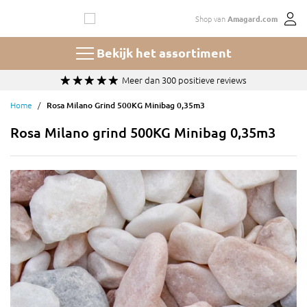
Ga
Shop van
Amagard.com
naar
de
inhoud
Bekijk het assortiment
Meer dan 300 positieve reviews
Home
Rosa Milano Grind 500KG Minibag 0,35m3
Rosa Milano grind 500KG Minibag 0,35m3