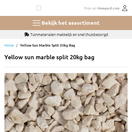
Ga
Shop van
Amagard.com
naar
de
inhoud
Bekijk het assortiment
Tuinmaterialen makkelijk en snel thuisbezorgd
Home
Yellow Sun Marble Split 20kg Bag
Yellow sun marble split 20kg bag