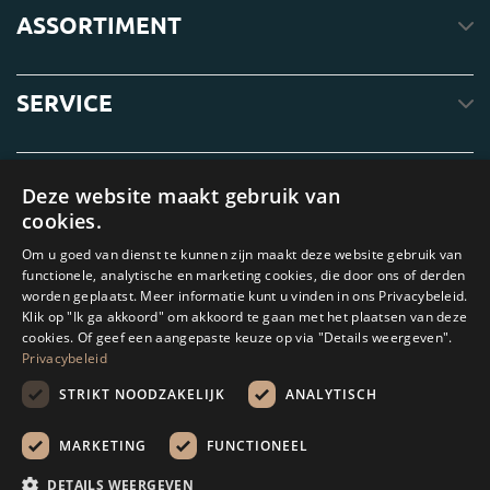
ASSORTIMENT
SERVICE
OVER ONS
Deze website maakt gebruik van
cookies.
Om u goed van dienst te kunnen zijn maakt deze website gebruik van
functionele, analytische en marketing cookies, die door ons of derden
worden geplaatst. Meer informatie kunt u vinden in ons Privacybeleid.
Klik op "Ik ga akkoord" om akkoord te gaan met het plaatsen van deze
cookies. Of geef een aangepaste keuze op via "Details weergeven".
Privacybeleid
STRIKT NOODZAKELIJK
ANALYTISCH
Amagard.com (Kranendonk B.V.) Geen van de teksten of foto's op deze
website mag zonder schriftelijke toestemming van Kranendonk B.V. worden
MARKETING
FUNCTIONEEL
gebruikt
DETAILS WEERGEVEN