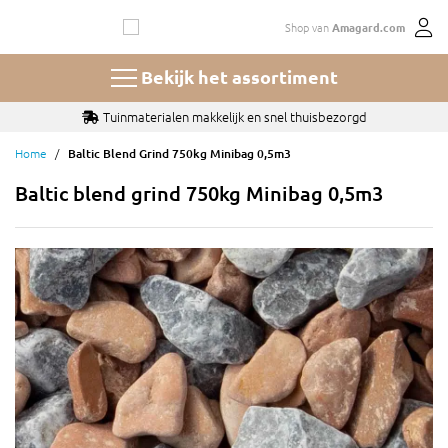
Ga
Shop van
Amagard.com
naar
de
inhoud
Bekijk het assortiment
Tuinmaterialen makkelijk en snel thuisbezorgd
Home
Baltic Blend Grind 750kg Minibag 0,5m3
Baltic blend grind 750kg Minibag 0,5m3