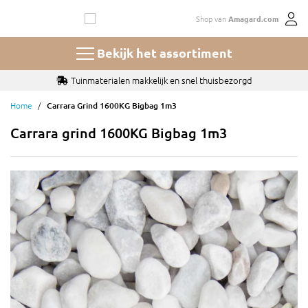
Ga
Shop van
Amagard.com
naar
de
inhoud
Bekijk het assortiment
Tuinmaterialen makkelijk en snel thuisbezorgd
Home
Carrara Grind 1600KG Bigbag 1m3
Carrara grind 1600KG Bigbag 1m3