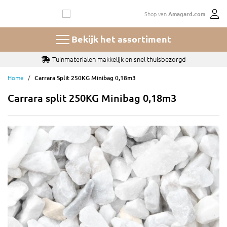
Ga
Shop van
Amagard.com
naar
de
inhoud
Bekijk het assortiment
Tuinmaterialen makkelijk en snel thuisbezorgd
Home
Carrara Split 250KG Minibag 0,18m3
Carrara split 250KG Minibag 0,18m3