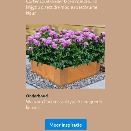
Cortenstaal sneller laten roesten: Zo
krijgt u direct die mooie roestbruine
kleur
Onderhoud
Waarom Cortenstaal type A een goede
keuze is
Meer inspiratie