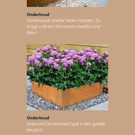
Onderhoud
Cortenstaal sneller laten roesten: Zo
krijgt u direct die mooie roestbruine
kleur
Onderhoud
Waarom Cortenstaal type A een goede
keuze is