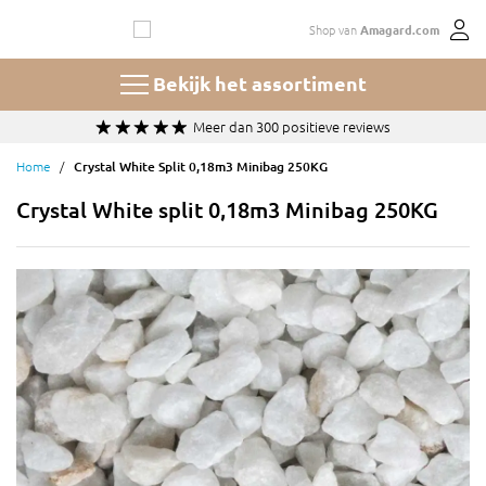
Ga
Shop van
Amagard.com
naar
de
inhoud
Bekijk het assortiment
Keuze uit 100+ soorten en maten grind en split
Home
Crystal White Split 0,18m3 Minibag 250KG
Crystal White split 0,18m3 Minibag 250KG