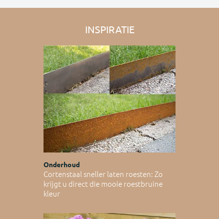
INSPIRATIE
Onderhoud
Cortenstaal sneller laten roesten: Zo
krijgt u direct die mooie roestbruine
kleur