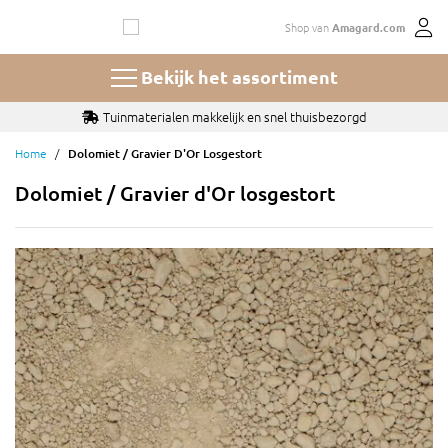
Ga
Shop van
Amagard.com
naar
de
inhoud
Bekijk het assortiment
Tuinmaterialen makkelijk en snel thuisbezorgd
Home
Dolomiet / Gravier D'Or Losgestort
Dolomiet / Gravier d'Or losgestort