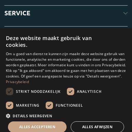
SERVICE
OVER ONS
Deze website maakt gebruik van
cookies.
Om u goed van dienst te kunnen zijn maakt deze website gebruik van
functionele, analytische en marketing cookies, die door ons of derden
worden geplaatst. Meer informatie kunt u vinden in ons Privacybeleid.
Klik op "Ik ga akkoord" om akkoord te gaan met het plaatsen van deze
cookies. Of geef een aangepaste keuze op via "Details weergeven".
Privacybeleid
STRIKT NOODZAKELIJK
ANALYTISCH
Amagard.com (Kranendonk B.V.) Geen van de teksten of foto's op deze
website mag zonder schriftelijke toestemming van Kranendonk B.V. worden
MARKETING
FUNCTIONEEL
gebruikt
DETAILS WEERGEVEN
Rekenhulp
ALLES ACCEPTEREN
ALLES AFWIJZEN