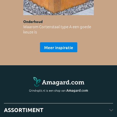
Onderhoud
Waarom Cortenstaal type A een goede
keuze is
Meer inspiratie
Amagard.com
Grind-split.nl is een shop van
ASSORTIMENT