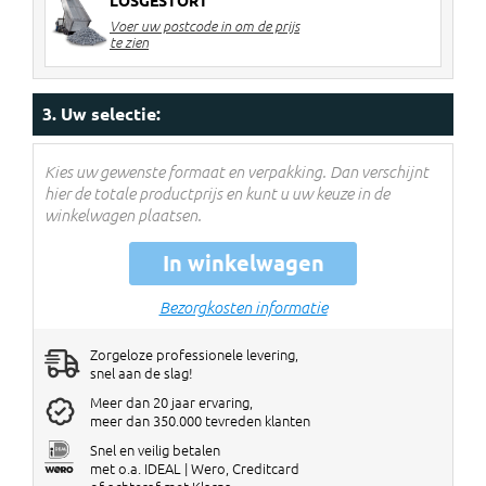
LOSGESTORT
2 stuks
€ 8 korting per big bag
Voer uw postcode in om de prijs
3-4 stuks
€ 12 korting per big bag
te zien
5> stuks
€ 14 korting per big bag
Kortingen worden verrekend in de
3. Uw selectie:
winkelwagen!
Kies uw gewenste formaat en verpakking. Dan verschijnt
hier de totale productprijs en kunt u uw keuze in de
winkelwagen plaatsen.
In winkelwagen
Bezorgkosten informatie
Zorgeloze professionele levering,
snel aan de slag!
Meer dan 20 jaar ervaring,
meer dan 350.000 tevreden klanten
Snel en veilig betalen
met o.a. IDEAL | Wero, Creditcard