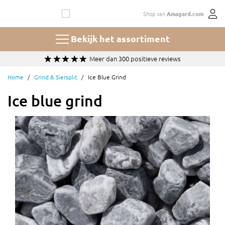
Ga
Shop van
Amagard.com
naar
de
inhoud
Bekijk het assortiment
Keuze uit 100+ soorten en maten grind en split
Home
Grind & Siersplit
Ice Blue Grind
Ice blue grind