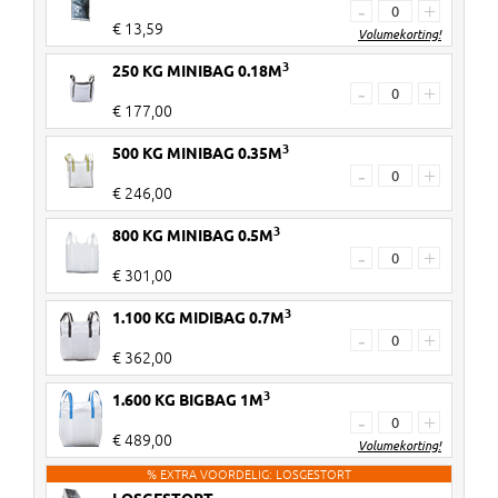
-
+
€ 13,59
Volumekorting!
3
250 KG MINIBAG 0.18M
Vanaf 30 stuks
€ 3 korting per 20kg zak
-
+
€ 177,00
Vanaf 60 stuks
€ 5 korting per 20kg zak
3
500 KG MINIBAG 0.35M
Kortingen worden verrekend in de
-
+
€ 246,00
winkelwagen!
3
800 KG MINIBAG 0.5M
-
+
€ 301,00
3
1.100 KG MIDIBAG 0.7M
-
+
€ 362,00
3
1.600 KG BIGBAG 1M
-
+
€ 489,00
Volumekorting!
% EXTRA VOORDELIG: LOSGESTORT