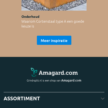
Onderhoud
Waarom Cortenstaal type A een goede
keuze is
Meer inspiratie
Amagard.com
Grind-split.nl is een shop van
ASSORTIMENT