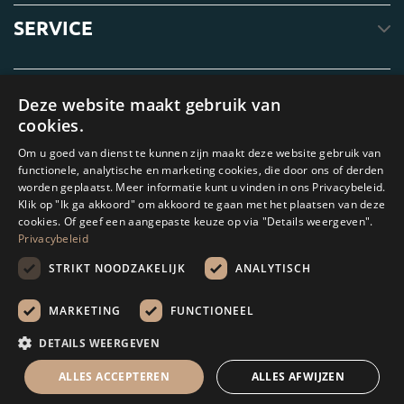
SERVICE
OVER ONS
Deze website maakt gebruik van
cookies.
Om u goed van dienst te kunnen zijn maakt deze website gebruik van
functionele, analytische en marketing cookies, die door ons of derden
worden geplaatst. Meer informatie kunt u vinden in ons Privacybeleid.
Klik op "Ik ga akkoord" om akkoord te gaan met het plaatsen van deze
cookies. Of geef een aangepaste keuze op via "Details weergeven".
Privacybeleid
STRIKT NOODZAKELIJK
ANALYTISCH
Amagard.com (Kranendonk B.V.) Geen van de teksten of foto's op deze
website mag zonder schriftelijke toestemming van Kranendonk B.V. worden
MARKETING
FUNCTIONEEL
gebruikt
DETAILS WEERGEVEN
Rekenhulp
ALLES ACCEPTEREN
ALLES AFWIJZEN