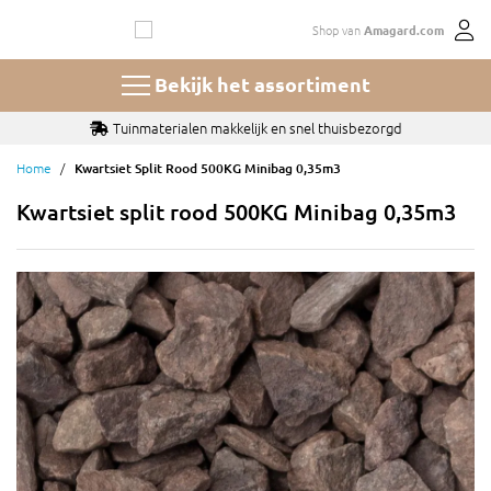
Ga
Shop van
Amagard.com
naar
de
inhoud
Bekijk het assortiment
Tuinmaterialen makkelijk en snel thuisbezorgd
Home
Kwartsiet Split Rood 500KG Minibag 0,35m3
Kwartsiet split rood 500KG Minibag 0,35m3