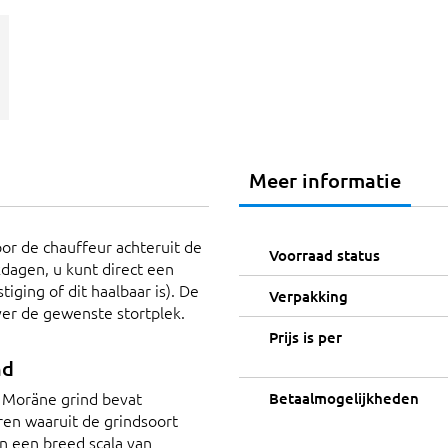
Meer informatie
or de chauffeur achteruit de
Voorraad status
dagen, u kunt direct een
iging of dit haalbaar is). De
Verpakking
ver de gewenste stortplek.
Prijs is per
nd
t Moräne grind bevat
Betaalmogelijkheden
ren waaruit de grindsoort
 in een breed scala van