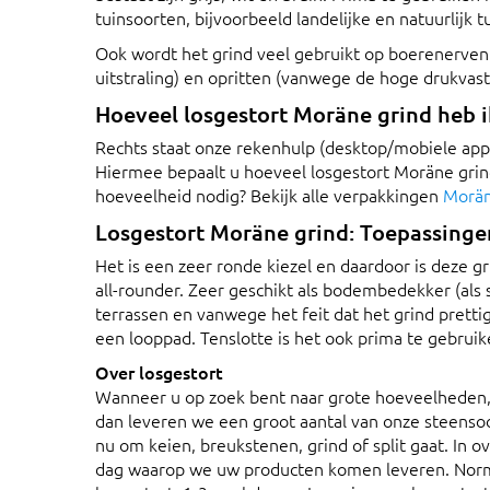
tuinsoorten, bijvoorbeeld landelijke en natuurlijk t
Ook wordt het grind veel gebruikt op boerenerven
uitstraling) en opritten (vanwege de hoge drukvast
Hoeveel losgestort Moräne grind heb i
Rechts staat onze rekenhulp (desktop/mobiele app
Hiermee bepaalt u hoeveel losgestort Moräne grind
hoeveelheid nodig? Bekijk alle verpakkingen
Morän
Losgestort Moräne grind: Toepassinge
Het is een zeer ronde kiezel en daardoor is deze g
all-rounder. Zeer geschikt als bodembedekker (als s
terrassen en vanwege het feit dat het grind prettig
een looppad. Tenslotte is het ook prima te gebruik
Over losgestort
Wanneer u op zoek bent naar grote hoeveelheden,
dan leveren we een groot aantal van onze steensoo
nu om keien, breukstenen, grind of split gaat. In 
dag waarop we uw producten komen leveren. Norma