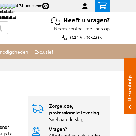
4.74
Uitstekend
Heeft u vragen?
Neem
contact
met ons op
0416-283405
nodigdheden
Exclusief
Rekenhulp
Zorgeloze,
professionele levering
Snel aan de slag
vanaf
Vragen?
ijs te
Altijd snel en vakkundig