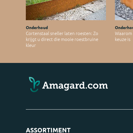
Onderhoud
Onderho
Cortenstaal sneller laten roesten: Zo
Waarom C
krijgt u direct die mooie roestbruine
keuze is
kleur
ASSORTIMENT