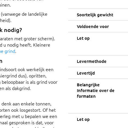
uinen.
 (vanwege de landelijke
Soortelijk gewicht
heid).
Voldoende voor
k nodig?
araten met groter scherm).
Let op
 u nodig heeft. Kleinere
e grind
.
n
Levermethode
rindsoort ook werkelijk een
Levertijd
iergrind dus), opritten,
 beloopbaar is als grind voor
Belangrijke
en als dakgrind.
Informatie over de
formaten
 denk aan enkele tonnen,
rten ook losgestort. Of het
overleg met u bepalen we een
Let op
al gesproken is dat, voor