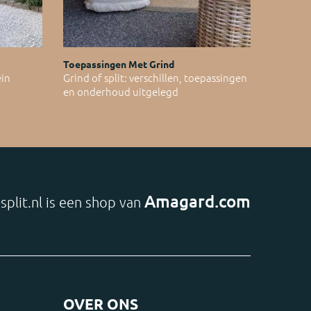
Toepassingen Met Grind
ein
Grind of split: verschillen, toepassingen
en onderhoud uitgelegd
Amagard.com
split.nl is een shop van
OVER ONS