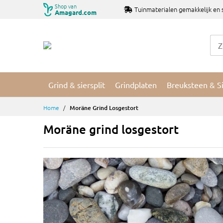
Ga
Shop van
Tuinmaterialen gemakkelijk en 
Amagard.com
naar
de
inhoud
Grind & siersplit
Grindplaten
Breuksteen & S
Home
Moräne Grind Losgestort
Moräne grind losgestort