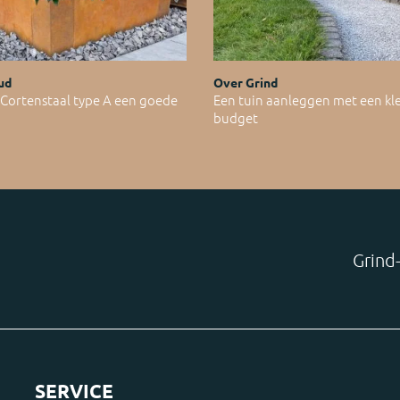
ud
Over Grind
ortenstaal type A een goede
Een tuin aanleggen met een kl
budget
Grind-
SERVICE