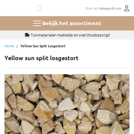
Ga
Shop van
Amagard.com
naar
de
inhoud
Bekijk het assortiment
Tuinmaterialen makkelijk en snel thuisbezorgd
Home
Yellow Sun Split Losgestort
Yellow sun split losgestort