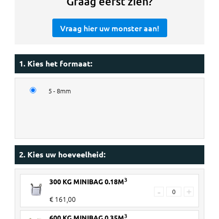
Graag eerst zien?
Vraag hier uw monster aan!
1. Kies het formaat:
5 - 8mm
2. Kies uw hoeveelheid:
3
300 KG MINIBAG 0.18M
-
+
€ 161,00
3
600 KG MINIBAG 0.35M