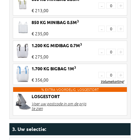
-
+
€ 213,00
3
850 KG MINIBAG 0.5M
-
+
€ 235,00
3
1.200 KG MIDIBAG 0.7M
-
+
€ 275,00
3
1.700 KG BIGBAG 1M
-
+
€ 356,00
Volumekorting!
% EXTRA VOORDELIG: LOSGESTORT
LOSGESTORT
2 stuks
€ 8 korting per big bag
Voer uw postcode in om de prijs
3-4 stuks
€ 12 korting per big bag
te zien
5> stuks
€ 14 korting per big bag
Kortingen worden verrekend in de
3. Uw selectie:
winkelwagen!