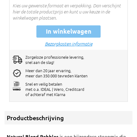
Kies uw gewenste formaat en verpakking. Dan verschijnt
hier de totale productprijs en kunt u uw keuze in de
winkelwagen plaatsen.
In winkelwagen
Bezorgkosten informatie
Zorgeloze professionele levering,
snel aan de slag!
Meer dan 20 jaar ervaring,
meer dan 350.000 tevreden klanten
Snel en veilig betalen
met o.a. IDEAL | Wero, Creditcard
of achteraf met Klarna
Productbeschrijving
Natural Blend Pebbles
is een bijzondere steenmix die