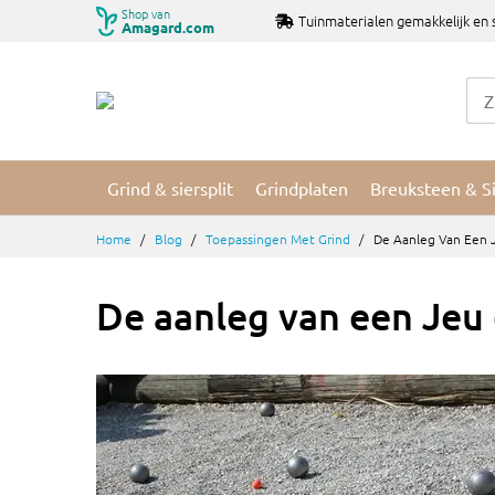
Ga
Shop van
Tuinmaterialen gemakkelijk en 
Amagard.com
naar
de
inhoud
Grind & siersplit
Grindplaten
Breuksteen & S
Home
Blog
Toepassingen Met Grind
De Aanleg Van Een 
De aanleg van een Jeu