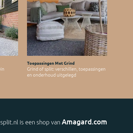
Toepassingen Met Grind
ein
Grind of split: verschillen, toepassingen
en onderhoud uitgelegd
Amagard.com
split.nl is een shop van