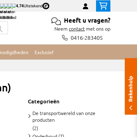
4.74
Uitstekend
Heeft u vragen?
Neem
contact
met ons op
0416-283405
nodigdheden
Exclusief
Rekenhulp
an)
Categorieën
De transportwereld van onze
producten
(2)
Onderhoud
(7)