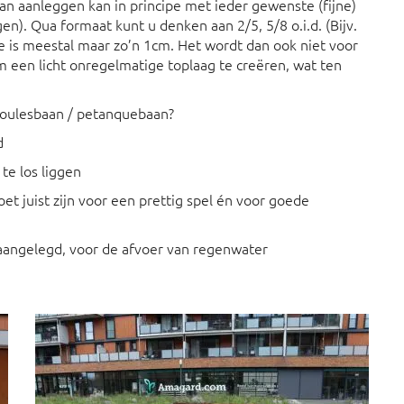
n aanleggen kan in principe met ieder gewenste (fijne)
gen). Qua formaat kunt u denken aan 2/5, 5/8 o.i.d. (Bijv.
e is meestal maar zo’n 1cm. Het wordt dan ook niet voor
m een licht onregelmatige toplaag te creëren, wat ten
boulesbaan / petanquebaan?
d
 te los liggen
et juist zijn voor een prettig spel én voor goede
g aangelegd, voor de afvoer van regenwater