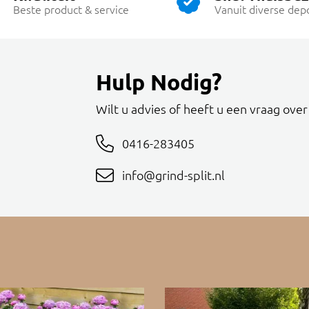
Beste product & service
Vanuit diverse dep
Hulp Nodig?
Wilt u advies of heeft u een vraag ove
0416-283405
info@grind-split.nl