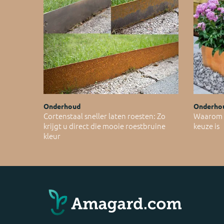
Onderhoud
Onderho
Cortenstaal sneller laten roesten: Zo
Waarom C
krijgt u direct die mooie roestbruine
keuze is
kleur