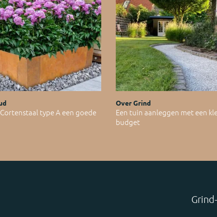
ud
Over Grind
ortenstaal type A een goede
Een tuin aanleggen met een kl
budget
Grind-