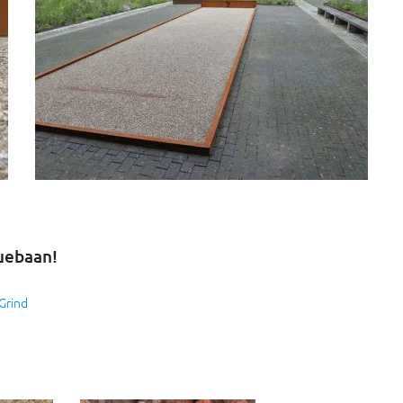
uebaan!
Grind