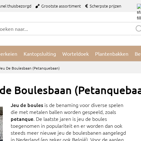
snel thuisbezorgd
Grootste assortiment
Scherpste prijzen
ierkeien
Kantopsluiting
Worteldoek
Plantenbakken
Be
Jeu De Boulesbaan (Petanquebaan)
 de Boulesbaan (Petanqueba
Jeu de boules
is de benaming voor diverse spelen
die met metalen ballen worden gespeeld, zoals
petanque
. De laatste jaren is jeu de boules
toegenomen in populariteit en er worden dan ook
steeds meer nieuwe jeu de boulesbanen aangelegd
in Nederland (en zeker ook België). Voor de aanleg