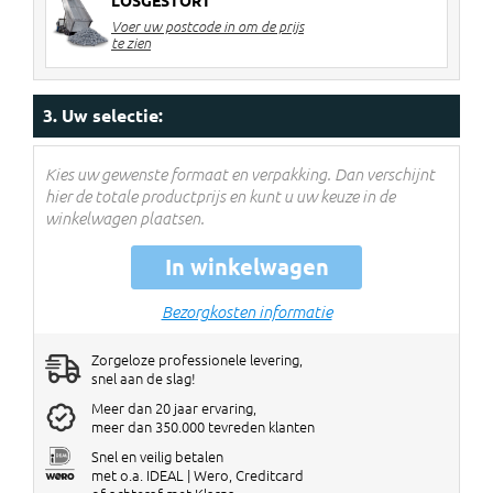
LOSGESTORT
2 stuks
€ 8 korting per big bag
Voer uw postcode in om de prijs
3-4 stuks
€ 12 korting per big bag
te zien
5> stuks
€ 14 korting per big bag
Kortingen worden verrekend in de
3. Uw selectie:
winkelwagen!
Kies uw gewenste formaat en verpakking. Dan verschijnt
hier de totale productprijs en kunt u uw keuze in de
winkelwagen plaatsen.
In winkelwagen
Bezorgkosten informatie
Zorgeloze professionele levering,
snel aan de slag!
Meer dan 20 jaar ervaring,
meer dan 350.000 tevreden klanten
Snel en veilig betalen
met o.a. IDEAL | Wero, Creditcard