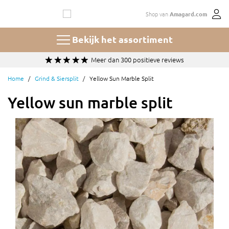
Ga
Shop van
Amagard.com
naar
de
inhoud
Bekijk het assortiment
Meer dan 300 positieve reviews
Home
Grind & Siersplit
Yellow Sun Marble Split
Yellow sun marble split