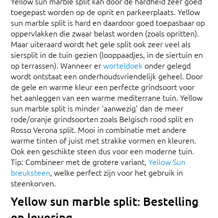
Yellow sun marble split kan door de hardheid zeer goed
toegepast worden op de oprit en parkeerplaats. Yellow
sun marble split is hard en daardoor goed toepasbaar op
oppervlakken die zwaar belast worden (zoals opritten).
Maar uiteraard wordt het gele split ook zeer veel als
siersplit in de tuin gezien (looppaadjes, in de siertuin en
op terrassen). Wanneer er
worteldoek
onder gelegd
wordt ontstaat een onderhoudsvriendelijk geheel. Door
de gele en warme kleur een perfecte grindsoort voor
het aanleggen van een warme mediterrane tuin. Yellow
sun marble split is minder 'aanwezig' dan de meer
rode/oranje grindsoorten zoals Belgisch rood split en
Rosso Verona split. Mooi in combinatie met andere
warme tinten of juist met strakke vormen en kleuren.
Ook een geschikte steen dus voor een moderne tuin.
Tip: Combineer met de grotere variant,
Yellow Sun
breuksteen
, welke perfect zijn voor het gebruik in
steenkorven.
Yellow sun marble split: Bestelling
en levering