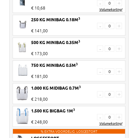
-
+
€ 10,68
Volumekorting!
3
250 KG MINIBAG 0.18M
Vanaf 30 stuks
€ 3 korting per 20kg zak
-
+
€ 141,00
Vanaf 60 stuks
€ 5 korting per 20kg zak
3
500 KG MINIBAG 0.35M
Kortingen worden verrekend in de
-
+
€ 173,00
winkelwagen!
3
750 KG MINIBAG 0.5M
-
+
€ 181,00
3
1.000 KG MIDIBAG 0.7M
-
+
€ 218,00
3
1.500 KG BIGBAG 1M
-
+
€ 248,00
Volumekorting!
% EXTRA VOORDELIG: LOSGESTORT