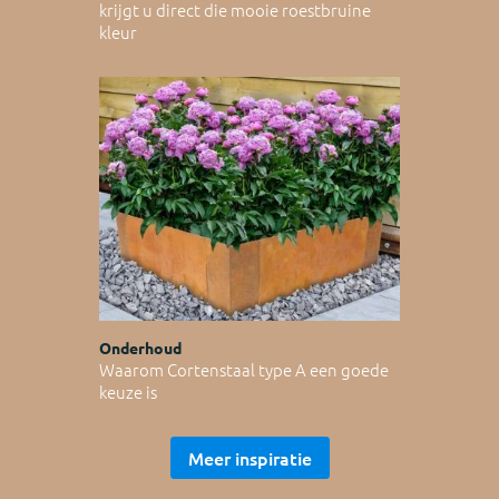
krijgt u direct die mooie roestbruine
kleur
Onderhoud
Waarom Cortenstaal type A een goede
keuze is
Meer inspiratie