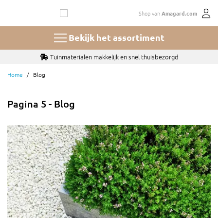
Ga
Shop van
Amagard.com
naar
de
inhoud
Bekijk het assortiment
Tuinmaterialen makkelijk en snel thuisbezorgd
Home
Blog
Pagina 5 - Blog