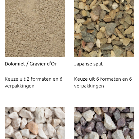
Dolomiet / Gravier d'Or
Japanse split
Keuze uit 2 formaten en 6
Keuze uit 6 formaten en 6
verpakkingen
verpakkingen