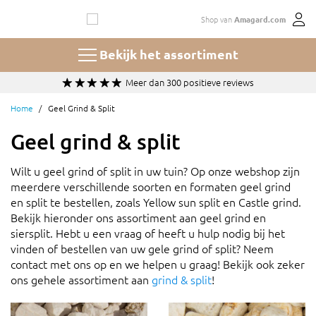
Ga
Shop van
Amagard.com
naar
de
inhoud
Bekijk het assortiment
Meer dan 300 positieve reviews
Home
Geel Grind & Split
Geel grind & split
Wilt u geel grind of split in uw tuin? Op onze webshop zijn
meerdere verschillende soorten en formaten geel grind
en split te bestellen, zoals Yellow sun split en Castle grind.
Bekijk hieronder ons assortiment aan geel grind en
siersplit. Hebt u een vraag of heeft u hulp nodig bij het
vinden of bestellen van uw gele grind of split? Neem
contact met ons op en we helpen u graag! Bekijk ook zeker
ons gehele assortiment aan
grind & split
!