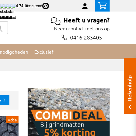
4.74
Uitstekend
Heeft u vragen?
Neem
contact
met ons op
0416-283405
nodigdheden
Exclusief
Rekenhulp
p
Actie