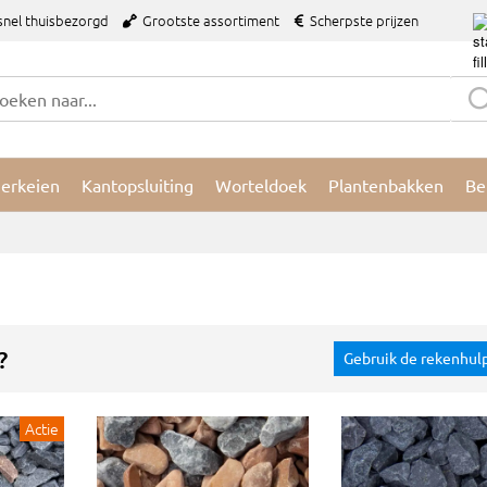
snel thuisbezorgd
Grootste assortiment
Scherpste prijzen
ierkeien
Kantopsluiting
Worteldoek
Plantenbakken
Be
?
Gebruik de rekenhul
Actie