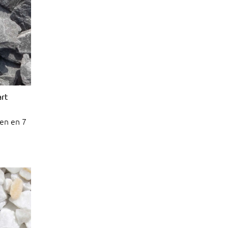
art
en en 7