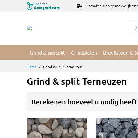
Ga
Shop van
Tuinmaterialen gemakkelijk en 
Amagard.com
naar
de
inhoud
Grind & siersplit
Grindplaten
Breuksteen & S
Home
Grind & Split Terneuzen
Grind & split Terneuzen
Berekenen hoeveel u nodig heeft